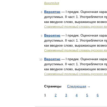
Википедия
Вероятно
— I предик. Оценочная харак
8
допустимых. II част. 1. Употребляется
как вводное слово, выражающее возмож
Современный толковый словарь русского я
Вероятно
— I предик. Оценочная харак
9
допустимых. II част. 1. Употребляется
как вводное слово, выражающее возмож
Современный толковый словарь русского я
Вероятно
— I предик. Оценочная харак
10
допустимых. II част. 1. Употребляется
как вводное слово, выражающее возмож
Современный толковый словарь русского я
Страницы
Следующая
→
1
2
3
4
5
6