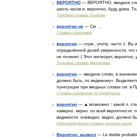
ВЕРОЯТНО
— ВЕРОЯТНО, вводное слово
2
шесть часов я, вероятно, буду дома. Т
Толковый словарь Ушакова
вероятно не
— См …
3
Словарь синонимов
вероятно
— служ., употр. часто 1. Вы 
4
определённой долей уверенности, что 
не починят. | Этот метеорит, вероятно
Толковый словарь Дмитриева
вероятно
— вводное слово, в значении 
5
должно быть, по видимому». Выделяет
пунктуации при вводных словах см. в 
Словарь-справочник по пунктуации
вероятно
— ▲ возможно ↑ какой л. сте
6
наверно. верно. по всей вероятности. 
видимости. очевидно. видно. должно бы
Идеографический словарь русского языка
Вероятно, дьявол
— Le diable probab
7