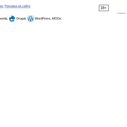
ка
,
Реклама на сайте
18+
omla,
Drupal,
WordPress, MODx.