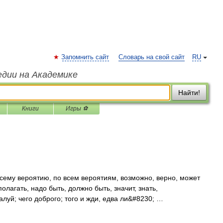
Запомнить сайт
Словарь на свой сайт
RU
едии на Академике
Найти!
Книги
Игры ⚽
сему вероятию, по всем вероятиям, возможно, верно, может
полагать, надо быть, должно быть, значит, знать,
алуй; чего доброго; того и жди, едва ли&#8230; …