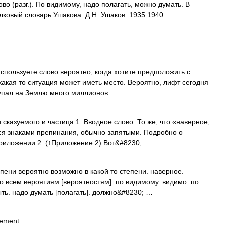
 (разг.). По видимому, надо полагать, можно думать. В
олковый словарь Ушакова. Д.Н. Ушаков. 1935 1940 …
используете слово вероятно, когда хотите предположить с
какая то ситуация может иметь место. Вероятно, лифт сегодня
, упал на Землю много миллионов …
сказуемого и частица 1. Вводное слово. То же, что «наверное,
ся знаками препинания, обычно запятыми. Подробно о
Приложении 2. (↑Приложение 2) Вот&#8230; …
пени вероятно возможно в какой то степени. наверное.
по всем вероятиям [вероятностям]. по видимому. видимо. по
ть. надо думать [полагать]. должно&#8230; …
lement …